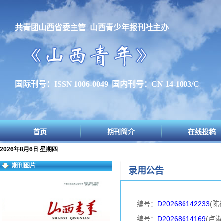
共青团山西省委主管 山西青少年报刊社主办
国际刊号：ISSN 1006-0049 国内刊号：CN 14-1003/C
首页
期刊简介
在线投稿
2026年8月6日 星期四
期刊图片
录用公告
编号：
D202686142233
(陈
编号：
D20268614169
(卢