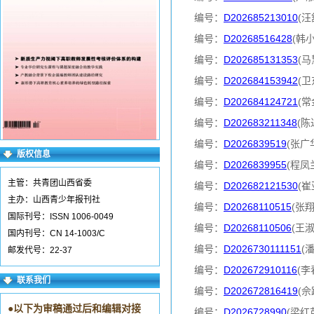
编号：
D202685213010
(汪
编号：
D20268516428
(韩
编号：
D202685131353
(马
编号：
D202684153942
(卫
编号：
D202684124721
(常
编号：
D202683211348
(陈
编号：
D2026839519
(张广
版权信息
编号：
D2026839955
(程凤
主管：共青团山西省委
编号：
D202682121530
(崔
主办：山西青少年报刊社
编号：
D20268110515
(张
国际刊号：ISSN 1006-0049
编号：
D20268110506
(王
国内刊号：CN 14-1003/C
编号：
D2026730111151
(
邮发代号：22-37
编号：
D202672910116
(李
联系我们
编号：
D202672816419
(佘
●
以下为审稿通过后和编辑对接
编号：
D2026728990
(梁红