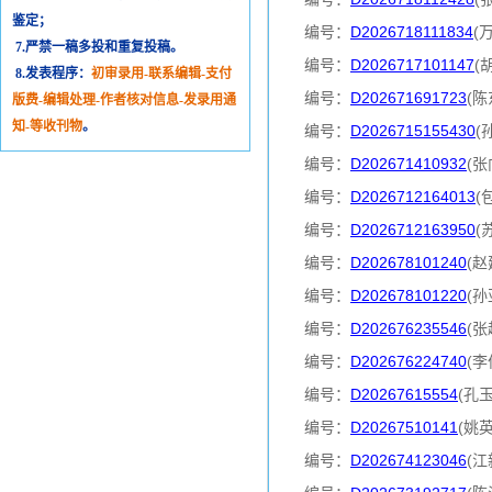
鉴定；
编号：
D2026718111834
(
7.严禁一稿多投和重复投稿。
编号：
D2026717101147
(
8.发表程序：
初审录用-联系编辑-支付
编号：
D202671691723
(陈
版费-编辑处理-作者核对信息-发录用通
知-等收刊物
。
编号：
D2026715155430
(
编号：
D202671410932
(张
编号：
D2026712164013
(
编号：
D2026712163950
(
编号：
D202678101240
(赵
编号：
D202678101220
(孙
编号：
D202676235546
(张
编号：
D202676224740
(李
编号：
D20267615554
(孔
编号：
D20267510141
(姚
编号：
D202674123046
(江