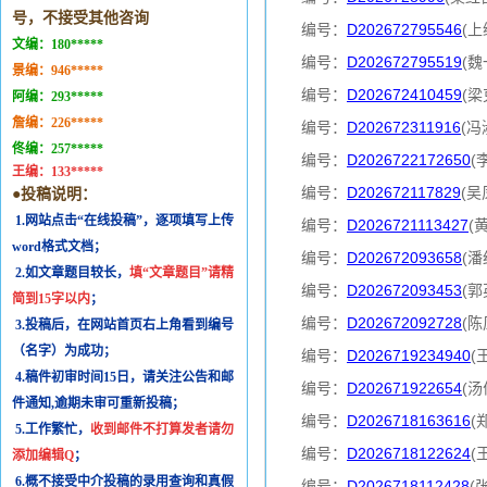
号，不接受其他咨询
编号：
D202672795546
(上
文编：
180*****
编号：
D202672795519
(魏
景编：
946*****
编号：
D202672410459
(梁
阿编：
293*****
詹编：
226*****
编号：
D202672311916
(冯
佟编：
257*****
编号：
D2026722172650
(
王编：
133*****
编号：
D202672117829
(吴
●投稿说明：
1.网站点击“在线投稿”，逐项填写上传
编号：
D2026721113427
(
word格式文档；
编号：
D202672093658
(潘
2.如文章题目较长，
填“文章题目”请精
编号：
D202672093453
(郭
简到15字以内
；
编号：
D202672092728
(陈
3.投稿后，在网站首页右上角看到编号
（名字）为成功；
编号：
D2026719234940
(
4.稿件初审时间15日，请关注公告和邮
编号：
D202671922654
(汤
件通知,逾期未审可重新投稿；
编号：
D2026718163616
(
5.工作繁忙，
收到邮件不打算发者请勿
编号：
D2026718122624
(
添加编辑Q
；
6.概不接受中介投稿的录用查询和真假
编号：
D2026718112428
(