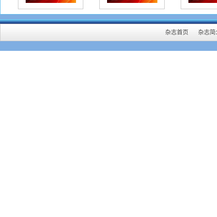
15
初审
作者
杂志首页
杂志简
专用