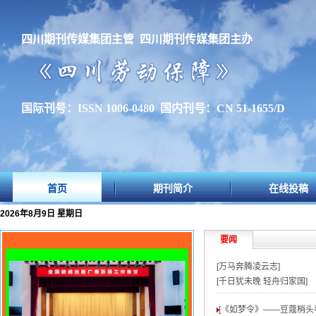
四川期刊传媒集团主管 四川期刊传媒集团主办
国际刊号：ISSN 1006-0480 国内刊号：CN 51-1655/D
首页
期刊简介
在线投稿
2026年8月9日 星期日
要闻
[万马奔腾凌云志]
[千日犹未晚 轻舟归家国]
[《如梦令》——豆蔻梢头