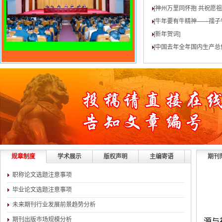
[神州万里同怀抱 共祝愿
[牛年要有牛精神——孺子
[新年贺词
]
[中国去年全年国内生产总值
规章制度
学术展示
版权声明
主编寄语
期刊
职称论文选题注意事项
毕业论文选题注意事项
未来期刊行业发展前景趋势分析
期刊出版市场规模分析
源与