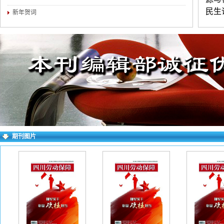
民生
新年贺词
观察
本刊
核中
晰，
（两
简介
历、
话）
期刊图片
多投
同意
要求
wo
看到
败。