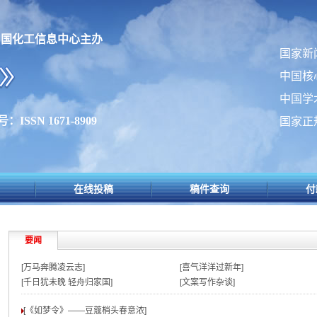
中国化工信息中心主办
国家新
中国核
中国学
ISSN 1671-8909
国家正
在线投稿
稿件查询
付
要闻
[万马奔腾凌云志]
[喜气洋洋过新年]
[千日犹未晚 轻舟归家国]
[文案写作杂谈]
[《如梦令》——豆蔻梢头春意浓
]