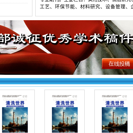
工艺、环保节能、材料研究、设备管理、
理、设备维修等。本刊文章由知网全文收录
《清洗世界》投稿须知：
1.投稿要求：观点新颖，层次清楚，
练。字数以4800-8000字符（3
版起发）为宜
不超过
3人。第一作者附简介（性别、出生
民族、籍贯、学历、职称、研究方向等）。
证无抄袭，严禁一稿多投。编辑部有权对录
进行适当修删。
2.投稿方法：网站首页点击“在线投稿”
填写（作者姓名只写第一作者），上传word
档。投好在右上角查询，看到名字和编号为
看不到则为失败（注意：长题目填写时精简到
字以内）。初审录用稿件，加对接编辑Q时
请填写第一作者姓名（以便查找）。
《清洗世界》杂志【文章快速发表】投
如下：