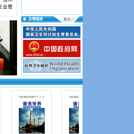
企业管
。
友情链接
语言简
。署名
年月、
来稿保
用稿件
，逐项
格式文
成功；
15个
，验证
稿网址