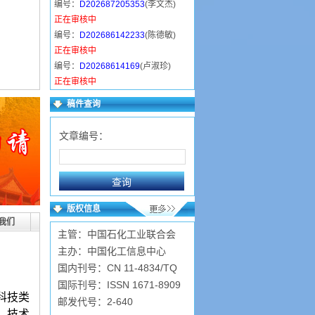
编号：
D202687205353
(李文杰)
正在审核中
编号：
D202686142233
(陈德敏)
正在审核中
编号：
D20268614169
(卢淑珍)
正在审核中
编号：
D202685213010
(汪舒仪)
稿件查询
正在审核中
编号：
D20268516428
(韩小雅)
文章编号：
已录用
编号：
D202685131353
(马慧敏)
已录用
编号：
D202684153942
(卫东丽)
正在审核中
版权信息
编号：
D202684124721
(常金萍)
我们
主管：中国石化工业联合会
已录用
主办：中国化工信息中心
国内刊号：CN 11-4834/TQ
国际刊号：ISSN 1671-8909
科技类
邮发代号：2-640
、技术