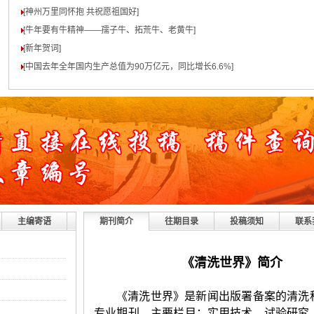
[神州万里同怀抱 共祝愿祖国好
]
[牛年要有牛精神——孺子牛、拓荒牛、老黄牛
]
[新年贺词
]
[中国去年全年国内生产总值为90万亿元，同比增长6.6%
]
主编寄语
期刊简介
往期目录
投稿须知
联系
《清洗世界》简介
《清洗世界》是新闻出版署备案的清洗
专业期刊。主要栏目：实用技术、试验研究