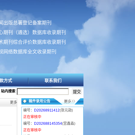
闻出版总署登记备案期刊
心期刊（遴选）数据库收录期刊
术期刊综合评价数据库收录期刊
规网络数据库全文收录期刊
款方式
联系我们
站内搜索
稿件录用公告
更多>>
编号：
D20268911412
(张元勋)
正在审核中
编号：
D202688145354
(宫鑫淼)
正在审核中