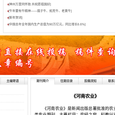
[神州万里同怀抱 共祝愿祖国好
]
[牛年要有牛精神——孺子牛、拓荒牛、老黄牛
]
[新年贺词
]
[中国去年全年国内生产总值为90万亿元，同比增长6.6%
]
主编寄语
期刊简介
往期目录
投稿须知
联系
《河南农业》
《河南农业》是新闻出版总署批准的农
类专业期刊。主要栏目：农经之窗、科教兴