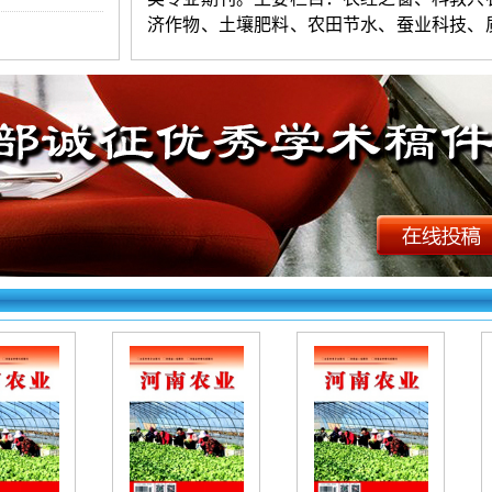
济作物、土壤肥料、农田节水、蚕业科技、
全、农广天地、产业振兴、植物保护、良种
养殖天地、农职教育、农业纵横等。本刊文
网全文收录。
《河南农业》投稿须知：
1.投稿要求：观点新颖，层次清楚，
练，数据准确，图表清晰。字数以58000-80
（4
版起发）为宜。署名不超过
3人。第一作
介。来稿保证无抄袭，严禁一稿多投。编辑
对录用稿件进行适当修删。
2.投稿方法：网站首页点击“在线投稿”
求逐项填写相关信息，上传word格式文档。
右上角查询，看到名字和编号为成功，看不
失败。初审录用稿件，加对接编辑Q时，验
一作者姓名（以便查找）。
《河南农业》
（
文章快速发表
）
投稿专
如下：