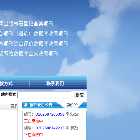
闻出版总署登记备案期刊
心期刊（遴选）数据库收录期刊
术期刊综合评价数据库收录期刊
规网络数据库全文收录期刊
款方式
联系我们
站内搜索
稿件录用公告
更多>>
编号：
D202687205353
(李文杰)
正在审核中
编号：
D202686142233
(陈德敏)
正在审核中