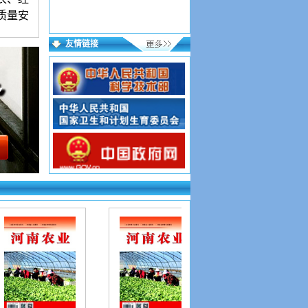
质量安
良法、
友情链接
章由知
语言简
00字符
者附简
部有权
，按要
投好在
到则为
证写第
用网址