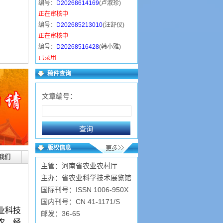
编号：
D20268614169
(卢淑珍)
正在审核中
编号：
D202685213010
(汪舒仪)
正在审核中
编号：
D20268516428
(韩小雅)
已录用
编号：
D202685131353
(马慧敏)
稿件查询
已录用
编号：
D202684153942
(卫东丽)
文章编号：
正在审核中
编号：
D202684124721
(常金萍)
已录用
编号：
D202683211348
(陈近岳)
已录用
版权信息
编号：
D2026839519
(张广华)
我们
主管：河南省农业农村厅
已录用
主办：省农业科学技术展览馆
国际刊号：ISSN 1006-950X
国内刊号：CN 41-1171/S
业科技
邮发：36-65
农、经