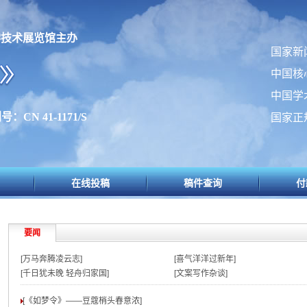
学技术展览馆主办
国家新
中国核
中国学
：CN 41-1171/S
国家正
在线投稿
稿件查询
付
要闻
[万马奔腾凌云志]
[喜气洋洋过新年]
[千日犹未晚 轻舟归家国]
[文案写作杂谈]
[《如梦令》——豆蔻梢头春意浓
]