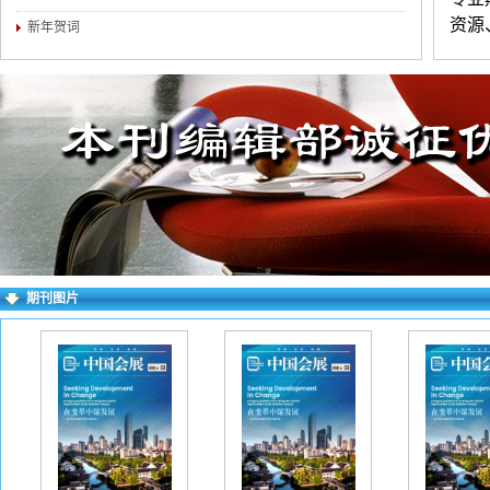
资源
新年贺词
等。
练，
（3
介。
对录
求逐
右上
期刊图片
失败
一作
下：