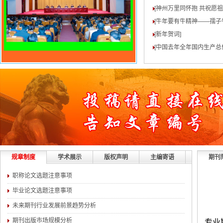
[神州万里同怀抱 共祝愿
[牛年要有牛精神——孺子
[新年贺词
]
[中国去年全年国内生产总值
规章制度
学术展示
版权声明
主编寄语
期刊
职称论文选题注意事项
毕业论文选题注意事项
未来期刊行业发展前景趋势分析
期刊出版市场规模分析
专业