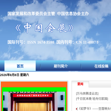
国家发展和改革委员会主管 中国信息协会主办
国际刊号：ISSN 1674-3598 国内刊号：CN 11-4807/F
首页
期刊简介
在线投稿
2026年8月8日 星期六
要闻
[万马奔腾凌云志]
[千日犹未晚 轻舟归家国]
[《如梦令》——豆蔻梢头