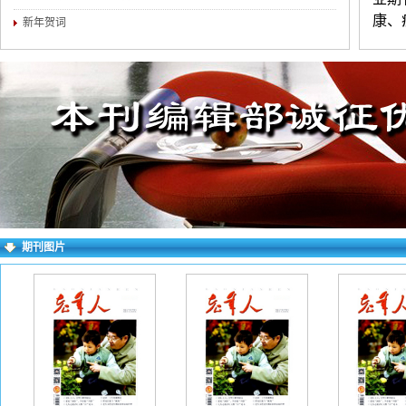
康、
新年贺词
中医
练，
为宜
证无
进行
求逐
右上
期刊图片
失败
一作