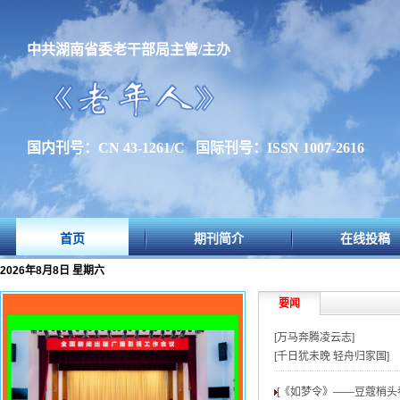
中共湖南省委老干部局主管/主办
国内刊号：CN 43-1261/C 国际刊号：ISSN 1007-2616
首页
期刊简介
在线投稿
2026年8月8日 星期六
要闻
[万马奔腾凌云志]
[千日犹未晚 轻舟归家国]
[《如梦令》——豆蔻梢头