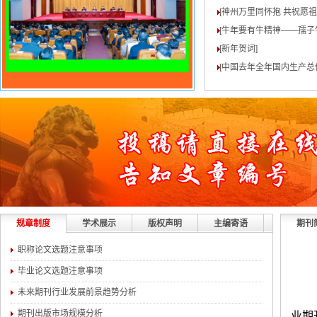
[神州万里同怀抱 共祝愿
[牛年要有牛精神——孺子
[新年贺词
]
[中国去年全年国内生产总值
规章制度
学术展示
版权声明
主编寄语
期刊
职称论文选题注意事项
毕业论文选题注意事项
未来期刊行业发展前景趋势分析
期刊出版市场规模分析
业期