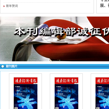
展、
新年贺词
刊文
练，
（3
介。
对录
求逐
右上
期刊图片
失败
一作
如下