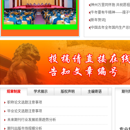
[神州万里同怀抱 共祝愿
[牛年要有牛精神——孺子
[新年贺词
]
[中国去年全年国内生产总值
规章制度
学术展示
版权声明
主编寄语
期刊
职称论文选题注意事项
毕业论文选题注意事项
未来期刊行业发展前景趋势分析
期刊出版市场规模分析
专业