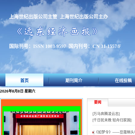
上海世纪出版公司主管 上海世纪出版公司主办
国际刊号：ISSN 1003-9597 国内刊号：CN 31-1557/F
首页
期刊简介
在线投稿
2026年8月8日 星期六
要闻
[万马奔腾凌云志]
[千日犹未晚 轻舟归家国]
[《如梦令》——豆蔻梢头