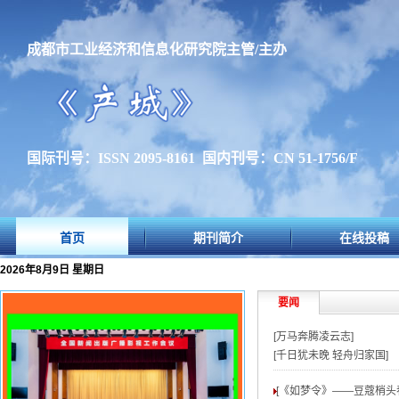
成都市工业经济和信息化研究院主管/主办
国际刊号：ISSN 2095-8161 国内刊号：CN 51-1756/F
首页
期刊简介
在线投稿
2026年8月9日 星期日
要闻
[万马奔腾凌云志]
[千日犹未晚 轻舟归家国]
[《如梦令》——豆蔻梢头