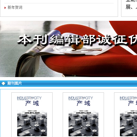
展、
新年贺词
由知
练，
（3
介。
对录
求逐
右上
期刊图片
失败
一作