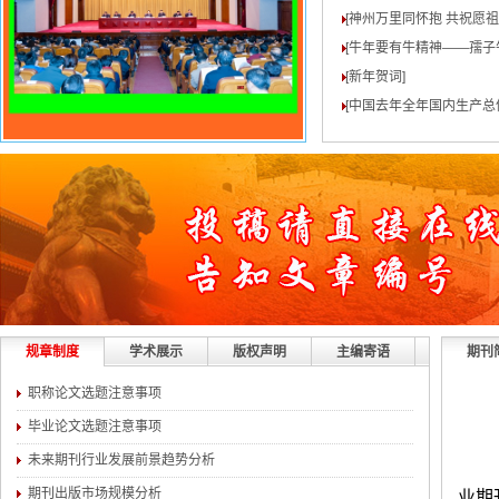
[神州万里同怀抱 共祝愿
[牛年要有牛精神——孺子
[新年贺词
]
[中国去年全年国内生产总值
规章制度
学术展示
版权声明
主编寄语
期刊
职称论文选题注意事项
毕业论文选题注意事项
未来期刊行业发展前景趋势分析
期刊出版市场规模分析
业期