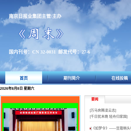
南京日报业集团主管/主办
国内刊号：CN 32-0031 邮发代号：27-6
首页
期刊简介
在线投稿
2026年8月8日 星期六
要闻
[万马奔腾凌云志]
[千日犹未晚 轻舟归家国]
[《如梦令》——豆蔻梢头