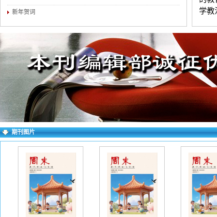
学教
新年贺词
记、
练，
（两
简介
权对
求逐
右上
期刊图片
失败
一作
投稿