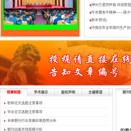
[神州万里同怀抱 共祝愿
[牛年要有牛精神——孺子
[新年贺词
]
[中国去年全年国内生产总值
规章制度
学术展示
版权声明
主编寄语
期刊
职称论文选题注意事项
毕业论文选题注意事项
未来期刊行业发展前景趋势分析
期刊出版市场规模分析
的教