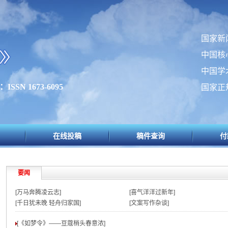
国家新
中国核
中国学
SSN 1673-6095
国家正
在线投稿
稿件查询
付
要闻
[万马奔腾凌云志]
[喜气洋洋过新年]
[千日犹未晚 轻舟归家国]
[文案写作杂谈]
[《如梦令》——豆蔻梢头春意浓
]