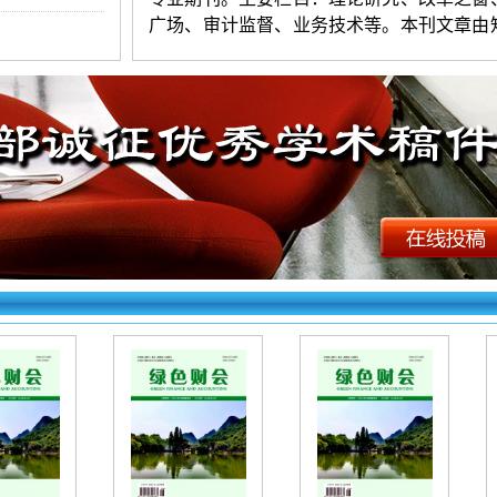
广场、审计监督、业务技术等。本刊文章由
文收录。
《绿色财会》投稿须知：
1.投稿要求：观点新颖，层次清楚，
练，图表清晰。字数以5600-8000字符（4
版
为宜。署名不超过
3人。第一作者附简介。
证无抄袭，严禁一稿多投。编辑部有权对录
进行适当修删（不同意者勿投）。
2.投稿方法：网站首页点击“在线投稿”
求逐项填写相关信息，上传word格式文档。
右上角查询，看到名字和编号为成功，看不
失败。初审录用稿件，加对接编辑Q时，验
一作者姓名（以便查找）。
《绿色财会》
（
文章快速发表
）
投稿
下：
http://www.zcfbkk.top/products.as
id=7753