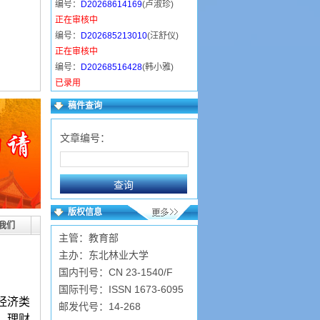
编号：
D20268614169
(卢淑珍)
正在审核中
编号：
D202685213010
(汪舒仪)
正在审核中
编号：
D20268516428
(韩小雅)
已录用
编号：
D202685131353
(马慧敏)
稿件查询
已录用
编号：
D202684153942
(卫东丽)
文章编号：
正在审核中
编号：
D202684124721
(常金萍)
已录用
编号：
D202683211348
(陈近岳)
已录用
版权信息
编号：
D2026839519
(张广华)
我们
主管：教育部
已录用
主办：东北林业大学
国内刊号：CN 23-1540/F
国际刊号：ISSN 1673-6095
经济类
邮发代号：14-268
、理财