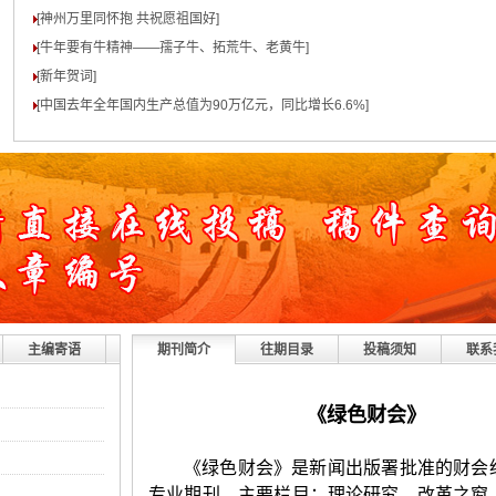
[神州万里同怀抱 共祝愿祖国好
]
[牛年要有牛精神——孺子牛、拓荒牛、老黄牛
]
[新年贺词
]
[中国去年全年国内生产总值为90万亿元，同比增长6.6%
]
主编寄语
期刊简介
往期目录
投稿须知
联系
《
绿色财会
》
《绿色财会》是新闻出版署批准的财会
专业期刊。主要栏目：理论研究、改革之窗