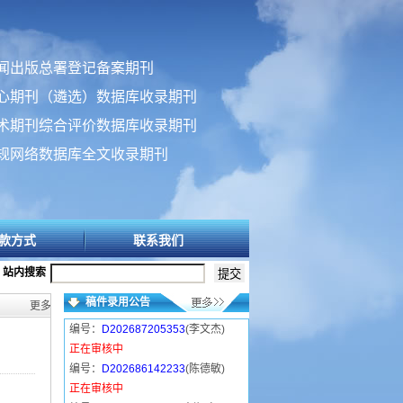
闻出版总署登记备案期刊
心期刊（遴选）数据库收录期刊
术期刊综合评价数据库收录期刊
规网络数据库全文收录期刊
款方式
联系我们
站内搜索
稿件录用公告
更多>>
编号：
D202687205353
(李文杰)
正在审核中
编号：
D202686142233
(陈德敏)
正在审核中