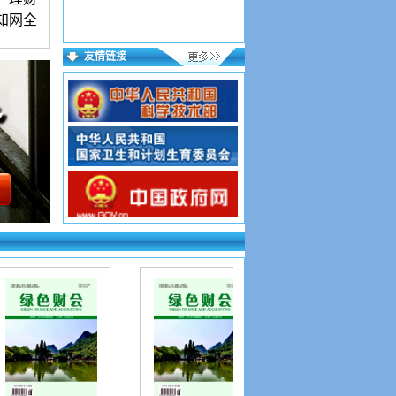
知网全
友情链接
语言简
起发）
来稿保
用稿件
，按要
投好在
到则为
证写第
网址如
p?