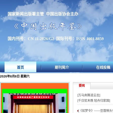
国家新闻出版署主管 中国出版协会主办
国内刊号：CN 11-2826/G2 国际刊号：ISSN 1001-8859
首页
期刊简介
在线投稿
2026年8月8日 星期六
要闻
[万马奔腾凌云志]
[千日犹未晚 轻舟归家国]
[《如梦令》——豆蔻梢头