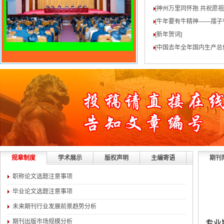
[神州万里同怀抱 共祝愿
[牛年要有牛精神——孺子
[新年贺词
]
[中国去年全年国内生产总值
规章制度
学术展示
版权声明
主编寄语
期刊
职称论文选题注意事项
毕业论文选题注意事项
未来期刊行业发展前景趋势分析
期刊出版市场规模分析
专业