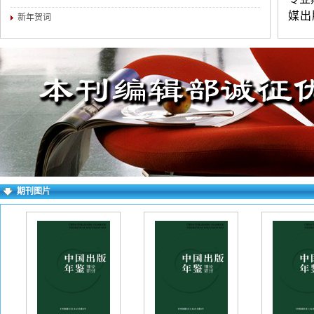
媒出
新年贺词
横、
练，
（3
介。
对录
求逐
右上
期刊图片
失败
一作
如下