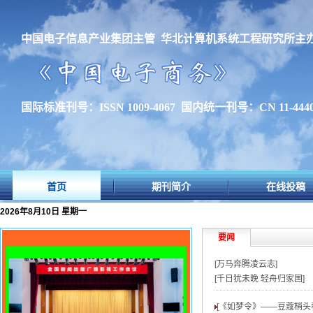
中国电子信息产业集团主管 华北计算机系统工程研究所主
国际标准刊号：ISSN 1009-4067 国内统一刊号：CN 11-4440
首页
期刊简介
在线投稿
2026年8月10日 星期一
要闻
[万马奔腾凌云志]
[千日犹未晚 轻舟归家国]
[《如梦令》——豆蔻梢头