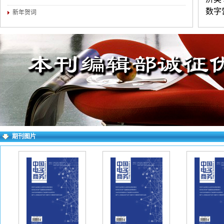
数字
新年贺词
商务
练，
（4
介。
对录
求逐
右上
期刊图片
成功
一作
如下