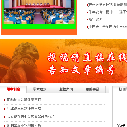
[神州万里同怀抱 共祝愿
[牛年要有牛精神——孺子
[新年贺词
]
[中国去年全年国内生产总值
规章制度
学术展示
版权声明
主编寄语
期刊
职称论文选题注意事项
毕业论文选题注意事项
未来期刊行业发展前景趋势分析
期刊出版市场规模分析
济类