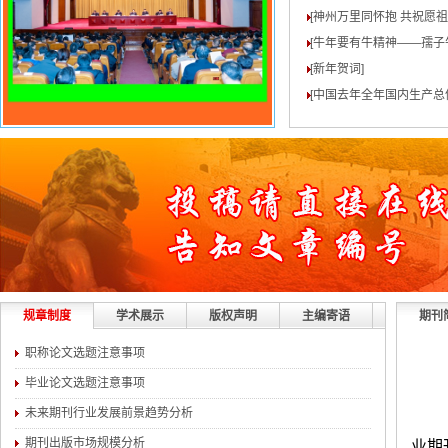
[神州万里同怀抱 共祝愿
[牛年要有牛精神——孺子
[新年贺词
]
[中国去年全年国内生产总值
规章制度
学术展示
版权声明
主编寄语
期刊
职称论文选题注意事项
毕业论文选题注意事项
未来期刊行业发展前景趋势分析
期刊出版市场规模分析
业期