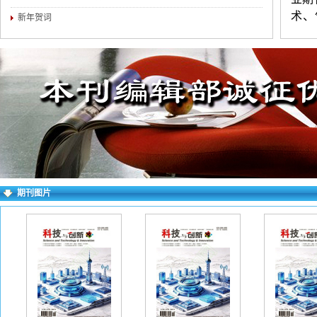
术、
新年贺词
等。
练，
（4
介。
对录
求逐
右上
期刊图片
失败
一作
下：