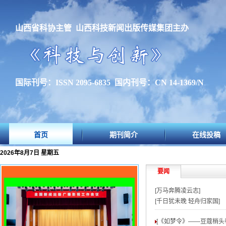
山西省科协主管 山西科技新闻出版传媒集团主办
国际刊号：ISSN 2095-6835 国内刊号：CN 14-1369/N
首页
期刊简介
在线投稿
2026年8月7日 星期五
要闻
[万马奔腾凌云志]
[千日犹未晚 轻舟归家国]
[《如梦令》——豆蔻梢头