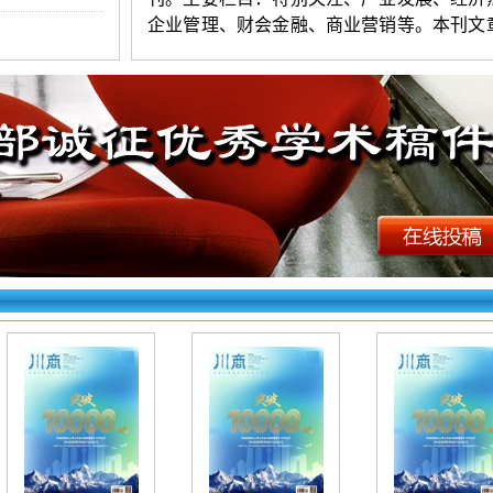
企业管理、财会金融、商业营销等。本刊文
网全文收录。
《川商》投稿须知：
1.投稿要求：观点新颖，层次清楚，
练，数据准确。字数以4500-8000字符为宜（
发）。署名不超过
3人。第一作者附简介。
证无抄袭，严禁一稿多投。编辑部有权对录
进行适当修删。
2.投稿方法：网站首页点击“在线投稿”
求逐项填写相关信息，上传word格式文档。
右上角查询，看到名字和编号为成功，看不
失败。初审录用稿件，加对接编辑Q时，验
一作者姓名（以便查找）。
《川商》
（
文章快速发表
）
投稿网址如
http://www.zcfbkk.top/products.a
id=7805