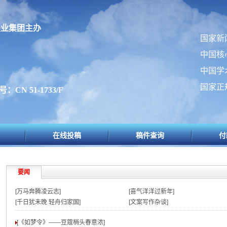
报业集团主办
国家新
中国核
中国学
国家正
：CN 51-1733/F
在线投稿
稿件查询
付
要闻
[万马奔腾凌云志]
[喜气洋洋过新年]
[千日犹未晚 轻舟归家国]
[文案写作杂谈]
[《如梦令》——豆蔻梢头春意浓
]