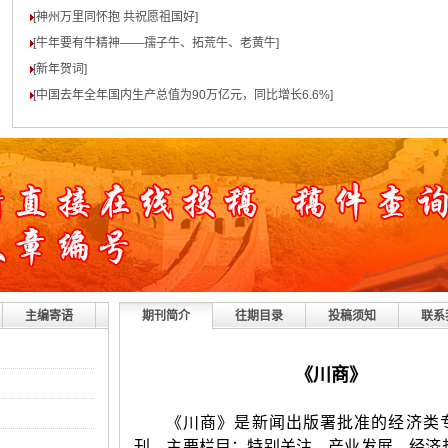
[神州万里同怀抱 共祝愿祖国好
]
[牛年要有牛精神——孺子牛、拓荒牛、老黄牛
]
[新年贺词
]
[中国去年全年国内生产总值为90万亿元，同比增长6.6%
]
主编寄语
期刊简介
往期目录
投稿须知
联系
《川商》
《川商》是新闻出版署批准的经济类
刊。主要栏目：特别关注、产业发展、经济