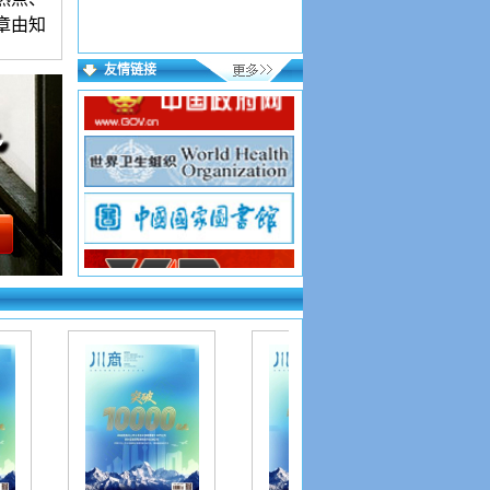
章由知
友情链接
语言简
3版
起
来稿保
用稿件
，按要
投好在
到则为
证写第
下：
sp?