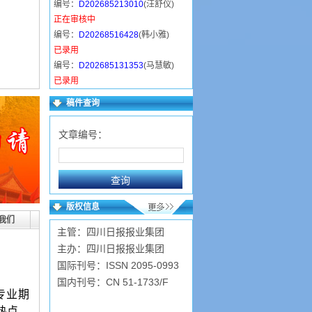
编号：
D202685213010
(汪舒仪)
正在审核中
编号：
D20268516428
(韩小雅)
已录用
编号：
D202685131353
(马慧敏)
已录用
编号：
D202684153942
(卫东丽)
稿件查询
正在审核中
编号：
D202684124721
(常金萍)
文章编号：
已录用
编号：
D202683211348
(陈近岳)
已录用
编号：
D2026839519
(张广华)
已录用
版权信息
编号：
D2026839955
(程凤兰)
我们
主管：四川日报报业集团
已录用
主办：四川日报报业集团
国际刊号：ISSN 2095-0993
国内刊号：CN 51-1733/F
专业期
热点、