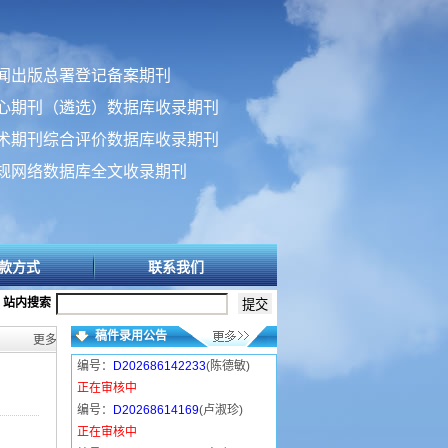
闻出版总署登记备案期刊
心期刊（遴选）数据库收录期刊
术期刊综合评价数据库收录期刊
规网络数据库全文收录期刊
款方式
联系我们
站内搜索
稿件录用公告
更多>>
编号：
D202686142233
(陈德敏)
正在审核中
编号：
D20268614169
(卢淑珍)
正在审核中