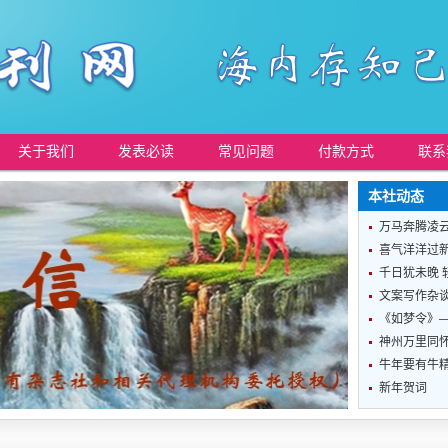
关于我们
发表必读
常见问题
付款方式
联系
本社动态
万马奔腾凌
喜气洋洋过
千日犹未晚 
文案写作杂
《如梦令》
神州万里同怀
牛年要有牛
新年贺词