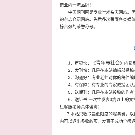
造业内一流品牌！
中国期刊网是专业学术杂志网站。历
的杂志介绍网站。先后多次荣膺各类媒体的
榜六
强的荣誉称号。
青年与社会
1、审稿快：《
》内部
2、发刊快：凡是在本站编辑部投稿
3、沟通好：专业老师对你的稿件编
4、有保障：有专业的专家教授团队
5、送期刊：凡是在本站投稿的作者
6、送证书:一次性发表3篇以上的
栏客服老师具体咨询；
7.本站只收取最低限度的服务费，以
内可以退出多收款项，
发表不成功全额