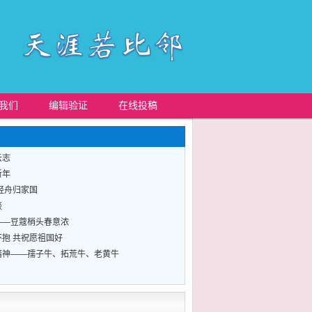
我们
编辑验证
在线投稿
云志
新年
轻舟归家国
谈
——豆蔻梢头春意浓
抱 共祝愿祖国好
精神——孺子牛、拓荒牛、老黄牛