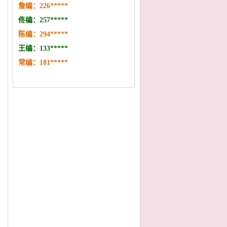
詹编：
226
*
****
佟编：
257
*
*
***
陈编：
294
*
*
***
王编：133
*
**
*
*
常编：
181
*
*
***