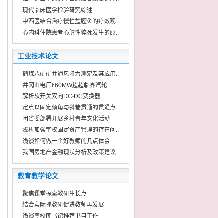
现代临床医学检验研究综述
中西医结合治疗慢性盆腔炎的疗效观..
心内科住院患者心脏性猝死发生的原..
工业技术论文
鹤煤八矿矿井通风阻力测定及其应用..
井冈山电厂660MW超超临界汽轮..
解析软开关双向DC-DC变换器
定点以固定倾角与斜巷贯通的贯通点..
团省委部署开展乡村青年文化活动
浅析加强学校固定资产管理的存在问..
浅谈如何做一个好教师的几点体会
我国房地产金融现状分析及政策建议
教育教学论文
聚焦课堂探索教研生长点
结合实际抓教研促进教师再发展
浅谈高校图书馆推荐书目工作