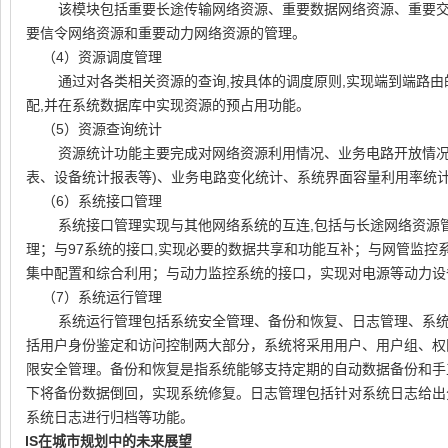
该模块包括重要长途传输网络资源、重要数据网络资源、重要
要信令网络资源和重要动力网络资源的管理。
（
4
）资源调度管理
通过对各类相关资源的查询
,
按具体的调度原则
,
实现端到端路由
配
,
并在系统数据库中实现资源的预占用功能。
（
5
）资源查询统计
资源统计功能主要完成对网络资源利用情况、业务电路开放情
表、设备统计报表等
)
、业务电路变化统计、系统界面容量利用率统
（
6
）系统接口管理
系统接口管理实现与其他网络系统的互连
,
包括与长途网络资源
理；与
97
系统的接口
,
实现必要的数据共享和功能互补；与网管监控
集中配置和综合利用；与动力监控系统的接口，实现对电源等动力设
（
7
）系统运行管理
系统运行管理包括系统安全管理、备份和恢复、日志管理、系
括用户身份鉴定和访问控制两大部分，系统将采用用户、用户组、权
限安全管理。备份和恢复是指系统能够支持定期的自动数据备份和手
下将备份数据倒回，实现系统修复。日志管理包括针对系统日志给出
系统日志进行归档等功能。
3.
GIS
在城市规划中的未来展望