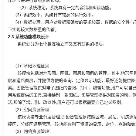
作环节来进行系统界面布局。
（2）系统稳定，系统具有一定的容错和纠错功能。
（3）系统效率，系统具有较高的运行效率。
（4）数据处理，用户对数据精确度的要求较高，数据的安全性与
下实现较大数据量的传输。
2.3
系统功能模块设计
系统划分为七个相互独立而又互有联系的模块。
（
1
）基础地理信息
该模块包括对地形图、图纸、图层和图例的管理。其中
,
地形图
层和道路图层，并提供方便的查询、定位显示功能，最好还能提供图
素。图纸管理提供对电子图纸的查阅、打印、编辑功能
,
用户可以自
用系统提供的工具
,
直接绘制一张图纸。图层管理提供对图层的增、
活
,
即除了增、删、改以外
,
用户还可以根据需要自己定义图例。
（
2
）空间资源管理
该模块按专业分层管理
,
即设备管理是按照区域、局站、机房逐
接区、分线区逐层管理。该功能有利于资源的显示、定位、查询和统
（
3
）网络资源管理